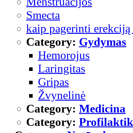
Menstruacijos
Smecta
kaip pagerinti erekcij
Category:
Gydymas
Hemorojus
Laringitas
Gripas
Žvynelinė
Category:
Medicina
Category:
Profilakti