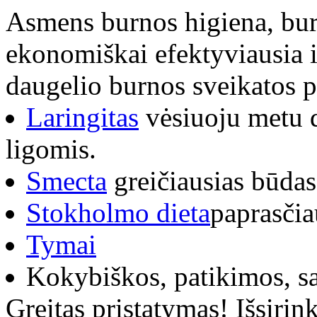
Asmens burnos higiena, burn
ekonomiškai efektyviausia i
daugelio burnos sveikatos 
Laringitas
vėsiuoju metu d
ligomis.
Smecta
greičiausias būdas
Stokholmo dieta
paprasčia
Tymai
Kokybiškos, patikimos, 
Greitas pristatymas! Išsirink